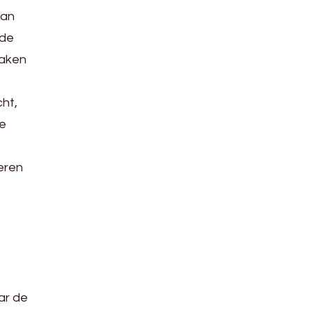
van
nde
maken
ht,
ze
eren
ar de