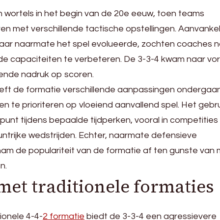
jn wortels in het begin van de 20e eeuw, toen teams
 met verschillende tactische opstellingen. Aanvankeli
 maar naarmate het spel evolueerde, zochten coaches 
e capaciteiten te verbeteren. De 3-3-4 kwam naar vor
ende nadruk op scoren.
ft de formatie verschillende aanpassingen ondergaan
 te prioriteren op vloeiend aanvallend spel. Het gebr
unt tijdens bepaalde tijdperken, vooral in competities
ntrijke wedstrijden. Echter, naarmate defensieve
am de populariteit van de formatie af ten gunste van
n.
met traditionele formaties
tionele 4-4-
2 formatie
biedt de 3-3-4 een agressievere