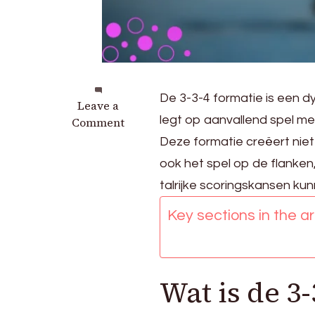
De 3-3-4 formatie is een d
on
Leave a
legt op aanvallend spel met
3-
Comment
3-
Deze formatie creëert niet
4
ook het spel op de flanke
Formatie:
talrijke scoringskansen ku
Offensieve
overbelasting,
Key sections in the art
Vleugelspel,
Scoringkansen
in
Voetbal
Wat is de 3-