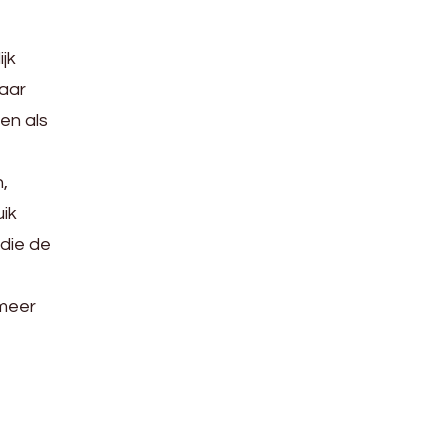
jk
naar
en als
,
uik
 die de
 meer