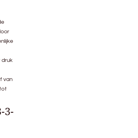
de
door
nlijke
 druk
f van
tot
-3-