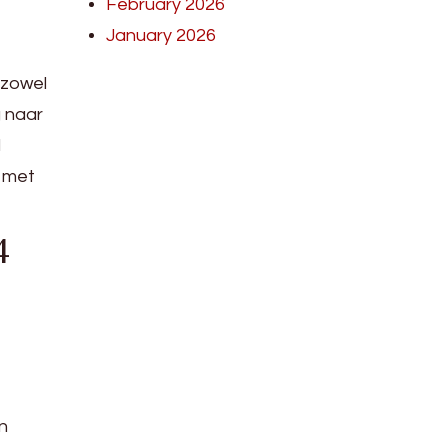
February 2026
January 2026
 zowel
 naar
l
, met
4
n