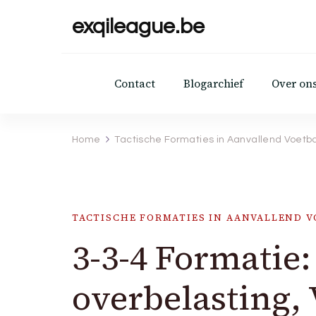
exqileague.be
Contact
Blogarchief
Over on
Home
Tactische Formaties in Aanvallend Voetb
TACTISCHE FORMATIES IN AANVALLEND 
3-3-4 Formatie:
overbelasting, 